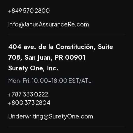
+849 570 2800
Info@JanusAssuranceRe.com
404 ave. de la Constitución, Suite
708, San Juan, PR 00901
Surety One, Inc.
Mon-Fri: 10:00-18:00 EST/ATL
+787 333 0222
+800 373 2804
Underwriting@SuretyOne.com