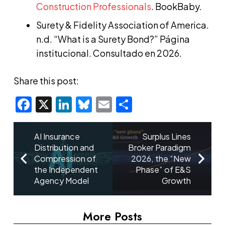
Construction Professionals
. BookBaby.
Surety & Fidelity Association of America.
n.d. “What is a Surety Bond?” Página
institucional. Consultado en 2026.
Share this post:
Facebook
X
LinkedIn
Bluesky
Email
Share
AI Insurance
Surplus Lines
Distribution and
Broker Paradigm
Compression of
2026, the “New
the Independent
Phase” of E&S
Agency Model
Growth
More Posts